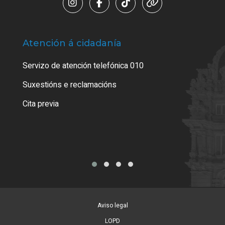
Atención á cidadanía
Trá
Servizo de atención telefónica 010
Empa
certi
Suxestións e reclamacións
Como
Cita previa
Tarx
Aviso legal
LOPD