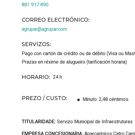
881 917 890
CORREO ELECTRÓNICO
:
agrupar@agrupar.com
SERVIZOS
:
Pago con cartón de crédito ou de débito (Visa ou Mas
Prazas en réxime de alugueiro (tarificación horaria)
24 h
HORARIO
:
PREZO / CUSTO
:
Minuto: 2,48 céntimos.
TITULARIDADE:
Servizo Municipal de Infraestruturas
EMPRESA CONCESIONARIA:
Aparcadoiros Catro Cam