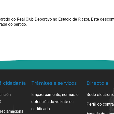
partido do Real Club Deportivo no Estadio de Riazor. Este descont
ada do partido.
á cidadanía
Trámites e servizos
Directo a
ención
Empadroamento, normas e
Sede electrónic
0
obtención do volante ou
Perfil do contr
certificado
 reclamacións