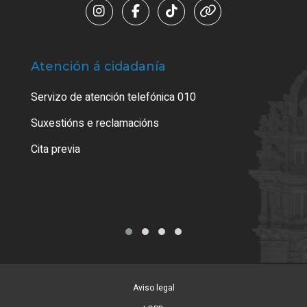
Atención á cidadanía
Trá
Servizo de atención telefónica 010
Empa
certi
Suxestións e reclamacións
Como
Cita previa
Tarx
Aviso legal