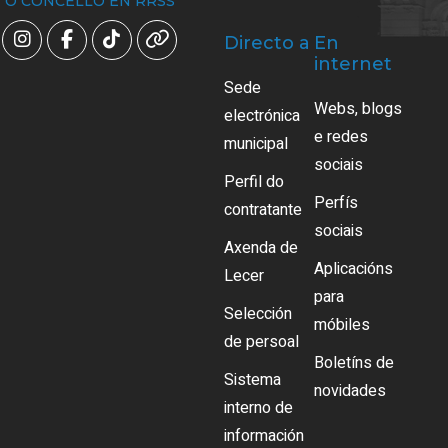
O CONCELLO EN RRSS
Directo a
En
internet
Sede
Webs, blogs
electrónica
e redes
municipal
sociais
Perfil do
Perfís
contratante
sociais
Axenda de
Aplicacións
Lecer
para
Selección
móbiles
de persoal
Boletíns de
Sistema
novidades
interno de
información