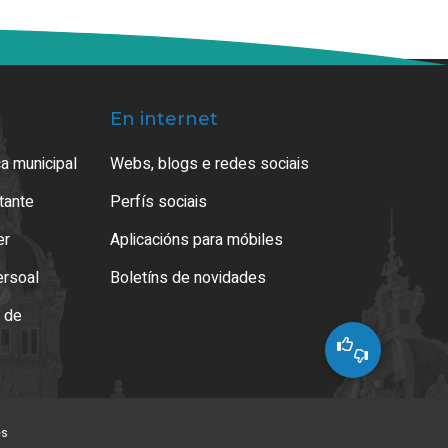
En internet
a municipal
Webs, blogs e redes sociais
atante
Perfís sociais
er
Aplicacións para móbiles
ersoal
Boletíns de novidades
o de
es