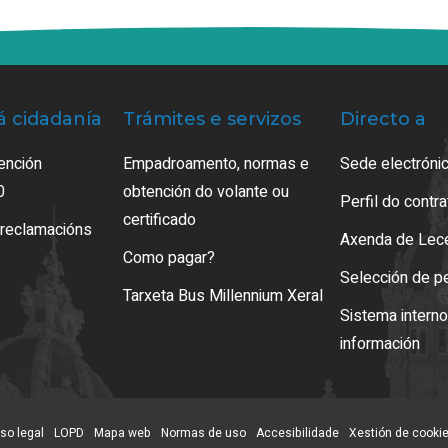
á cidadanía
Trámites e servizos
Directo a
ención
Empadroamento, normas e
Sede electrónic
0
obtención do volante ou
Perfil do contr
certificado
 reclamacións
Axenda de Lec
Como pagar?
Selección de p
Tarxeta Bus Millennium Xeral
Sistema intern
información
so legal
LOPD
Mapa web
Normas de uso
Accesibilidade
Xestión de cooki