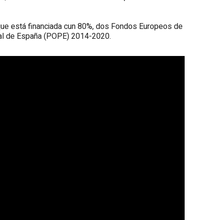
que está financiada cun 80%, dos Fondos Europeos de
nal de España (POPE) 2014-2020.