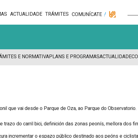
MAS
ACTUALIDADE
TRÁMITES
COMUNÍCATE
ÁMITES E NORMATIVA
PLANS E PROGRAMAS
ACTUALIDADE
CO
onil que vai desde o Parque de Oza, ao Parque do Observatorio.
trazo do carril bici, definición das zonas peonís, mellora dos fi
ocura incrementar o espazo público destinado aos peóns e ciclista