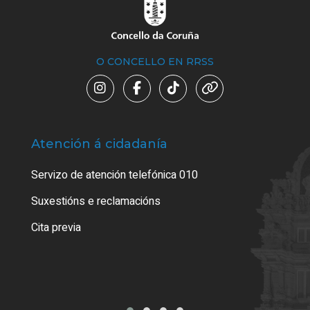
O CONCELLO EN RRSS
Atención á cidadanía
Trá
Servizo de atención telefónica 010
Empa
certi
Suxestións e reclamacións
Como
Cita previa
Tarx