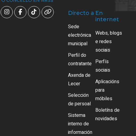
O CONCELLO EN RRSS
Directo a
En
internet
Sede
Webs, blogs
electrónica
e redes
municipal
sociais
Perfil do
Perfís
contratante
sociais
Axenda de
Aplicacións
Lecer
para
Selección
móbiles
de persoal
Boletíns de
Sistema
novidades
interno de
información