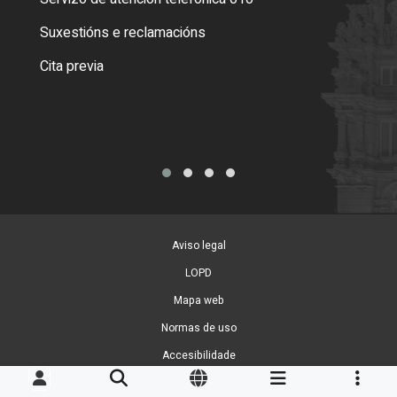
certi
Suxestións e reclamacións
Como
Cita previa
Tarx
Aviso legal
LOPD
Mapa web
Normas de uso
Accesibilidade
Xestión de cookies