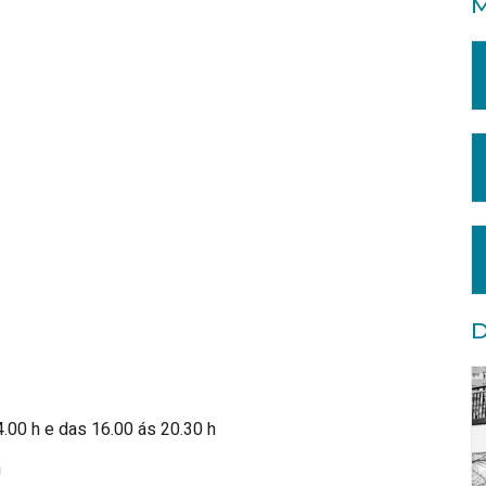
M
D
.00 h e das 16.00 ás 20.30 h
h