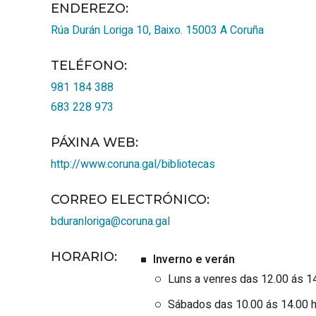
ENDEREZO:
Rúa Durán Loriga 10, Baixo.
15003
A Coruña
TELÉFONO
:
981 184 388
683 228 973
PÁXINA WEB
:
http://www.coruna.gal/bibliotecas
CORREO ELECTRÓNICO
:
bduranloriga@coruna.gal
HORARIO
:
Inverno e verán
Luns a venres das 12.00 ás 14
Sábados das 10.00 ás 14.00 