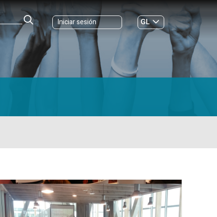
GL
Iniciar sesión
ES
|