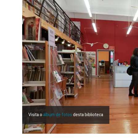
Visita o
álbum de fotos
desta biblioteca