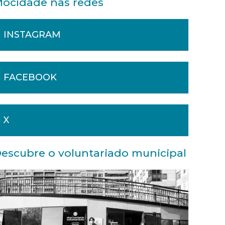
ocidade nas redes
INSTAGRAM
FACEBOOK
X
escubre o voluntariado municipal