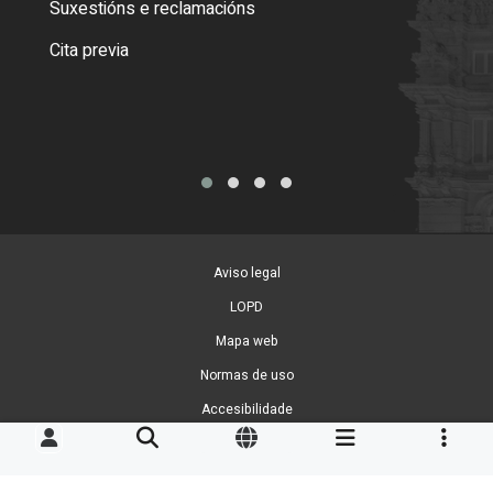
Suxestións e reclamacións
Como
Cita previa
Tarx
Aviso legal
LOPD
Mapa web
Normas de uso
Accesibilidade
Xestión de cookies