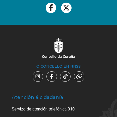
O CONCELLO EN RRSS
Atención á cidadanía
Trá
Servizo de atención telefónica 010
Empa
certi