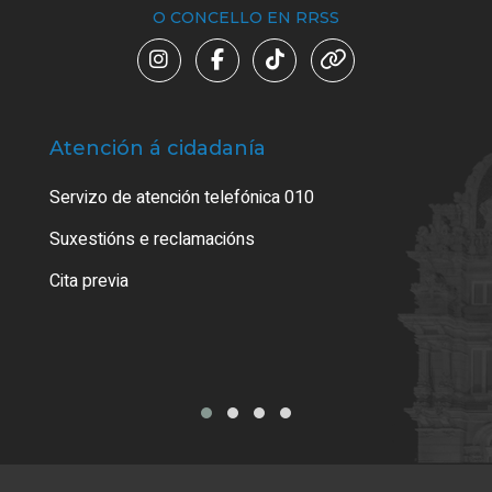
O CONCELLO EN RRSS
Atención á cidadanía
Trá
Servizo de atención telefónica 010
Empa
certi
Suxestións e reclamacións
Como
Cita previa
Tarx