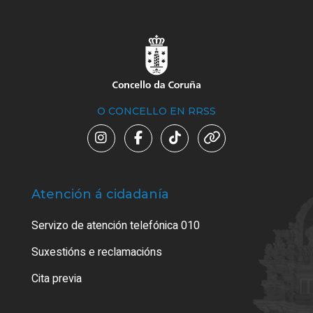
O CONCELLO EN RRSS
Atención á cidadanía
Trá
Servizo de atención telefónica 010
Empa
certi
Suxestións e reclamacións
Como
Cita previa
Tarx