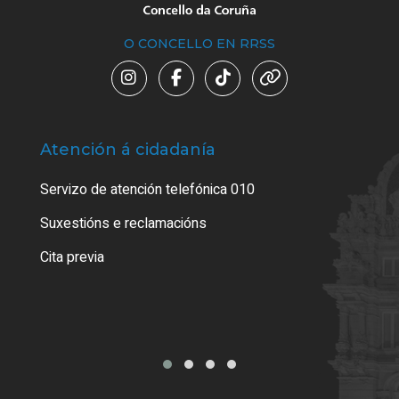
O CONCELLO EN RRSS
Atención á cidadanía
Trá
Servizo de atención telefónica 010
Empa
certi
Suxestións e reclamacións
Como
Cita previa
Tarx