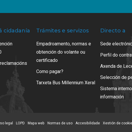
á cidadanía
Trámites e servizos
Directo a
ención
Empadroamento, normas e
Sede electrónic
0
obtención do volante ou
Perfil do contr
certificado
 reclamacións
Axenda de Lec
Como pagar?
Selección de p
Tarxeta Bus Millennium Xeral
Sistema intern
información
so legal
LOPD
Mapa web
Normas de uso
Accesibilidade
Xestión de cooki