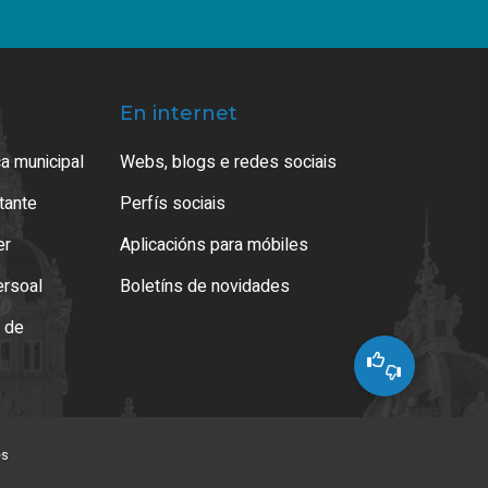
En internet
a municipal
Webs, blogs e redes sociais
atante
Perfís sociais
er
Aplicacións para móbiles
ersoal
Boletíns de novidades
o de
es