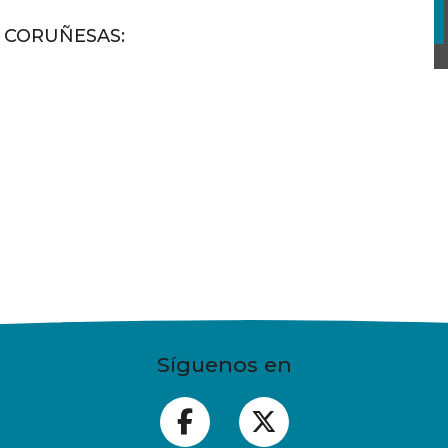
S CORUÑESAS
:
Síguenos en