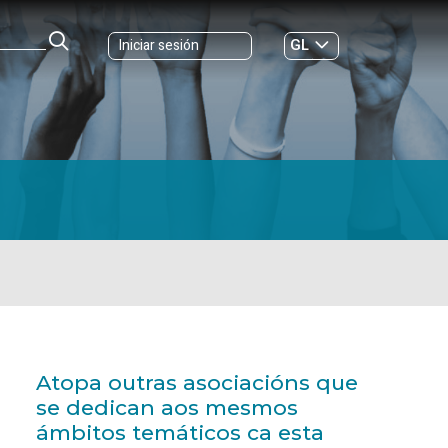
GL
Iniciar sesión
ES
|
Atopa outras asociacións que
se dedican aos mesmos
ámbitos temáticos ca esta