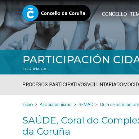
CONCELLO
TE
PARTICIPACIÓN CID
CORUNA.GAL
PROCESOS PARTICIPATIVOS
VOLUNTARIADO
MOCID
Inicio
Asociacionismo
REMAC
Guía de asociación
SAÚDE, Coral do Complexo
da Coruña