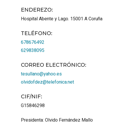
ENDEREZO:
Hospital Abente y Lago.
15001
A Coruña
TELÉFONO
:
678676492
629838095
CORREO ELECTRÓNICO
:
tesullano@yahoo.es
olvidofdez@telefonica.net
CIF/NIF
:
G15846298
Presidenta: Olvido Fernández Mallo