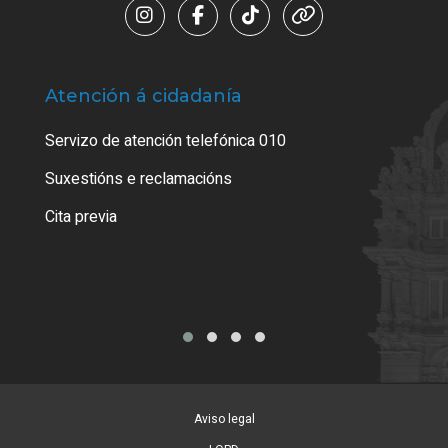
Atención á cidadanía
Trá
Servizo de atención telefónica 010
Empa
certi
Suxestións e reclamacións
Como
Cita previa
Tarx
Aviso legal