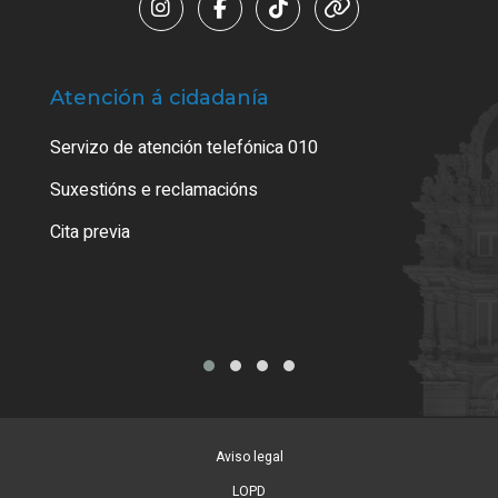
Atención á cidadanía
Trá
Servizo de atención telefónica 010
Empa
certi
Suxestións e reclamacións
Como
Cita previa
Tarx
Aviso legal
LOPD