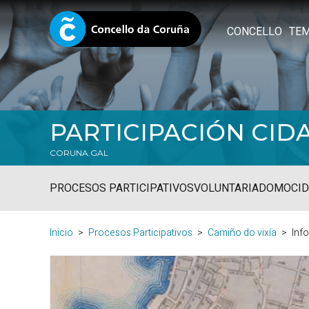
CONCELLO
TE
PARTICIPACIÓN CID
CORUNA.GAL
PROCESOS PARTICIPATIVOS
VOLUNTARIADO
MOCID
Inicio
Procesos Participativos
Camiño do vixía
Inf