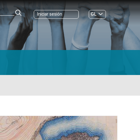
GL
Iniciar sesión
ES
|