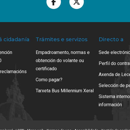
á cidadanía
Trámites e servizos
Directo a
ención
Empadroamento, normas e
Sede electrónic
0
obtención do volante ou
Perfil do contr
certificado
 reclamacións
Axenda de Lec
Como pagar?
Selección de p
Tarxeta Bus Millennium Xeral
Sistema intern
información