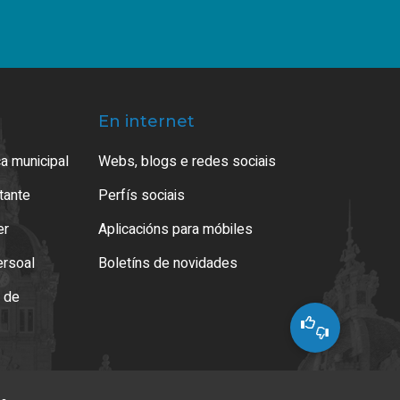
En internet
a municipal
Webs, blogs e redes sociais
atante
Perfís sociais
er
Aplicacións para móbiles
ersoal
Boletíns de novidades
o de