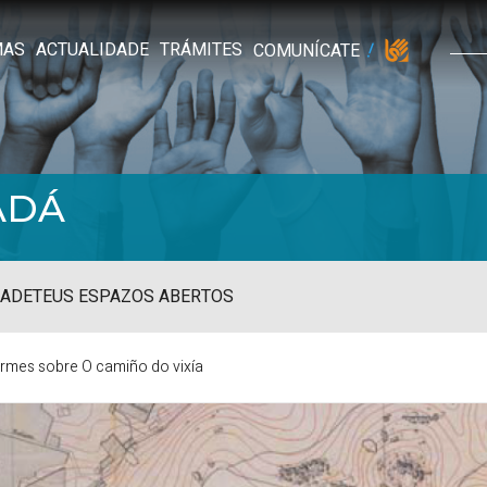
MAS
ACTUALIDADE
TRÁMITES
COMUNÍCATE
ADÁ
ADE
TEUS ESPAZOS ABERTOS
ormes sobre O camiño do vixía