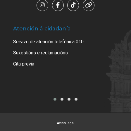
Atención á cidadanía
Trá
Servizo de atención telefónica 010
Empa
certi
Suxestións e reclamacións
Como
Cita previa
Tarx
Aviso legal