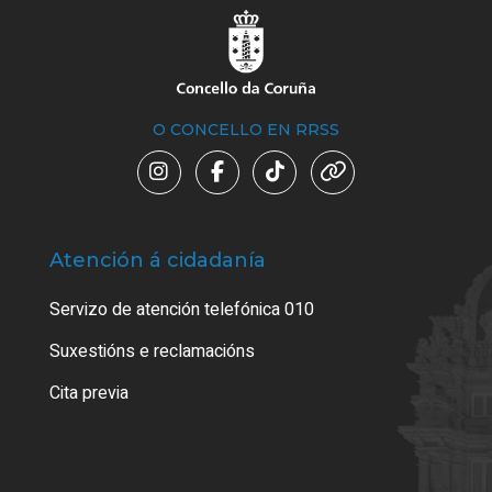
O CONCELLO EN RRSS
Atención á cidadanía
Trá
Servizo de atención telefónica 010
Empa
certi
Suxestións e reclamacións
Como
Cita previa
Tarx