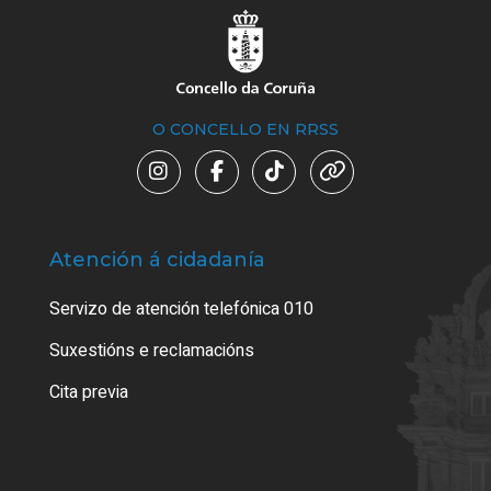
O CONCELLO EN RRSS
Atención á cidadanía
Trá
Servizo de atención telefónica 010
Empa
certi
Suxestións e reclamacións
Como
Cita previa
Tarx