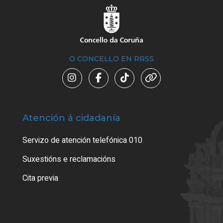
O CONCELLO EN RRSS
Atención á cidadanía
Trá
Servizo de atención telefónica 010
Empa
certi
Suxestións e reclamacións
Como
Cita previa
Tarx