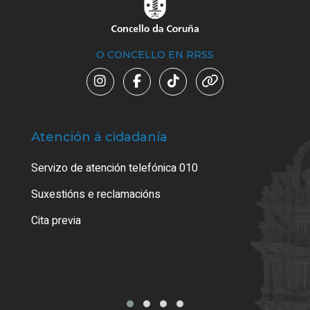
O CONCELLO EN RRSS
Atención á cidadanía
Trá
Servizo de atención telefónica 010
Empa
certi
Suxestións e reclamacións
Como
Cita previa
Tarx