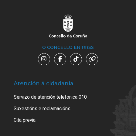
O CONCELLO EN RRSS
Atención á cidadanía
Trá
Servizo de atención telefónica 010
Empa
certi
Suxestións e reclamacións
Como
Cita previa
Tarx