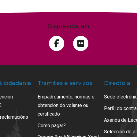
Síguenos en
á cidadanía
Trámites e servizos
Directo a
ención
Empadroamento, normas e
Sede electrónic
0
obtención do volante ou
Perfil do contr
certificado
 reclamacións
Axenda de Lec
Como pagar?
Selección de p