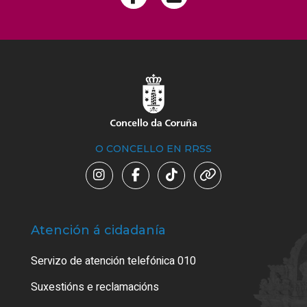
O CONCELLO EN RRSS
Atención á cidadanía
Trá
Servizo de atención telefónica 010
Empa
certi
Suxestións e reclamacións
Como