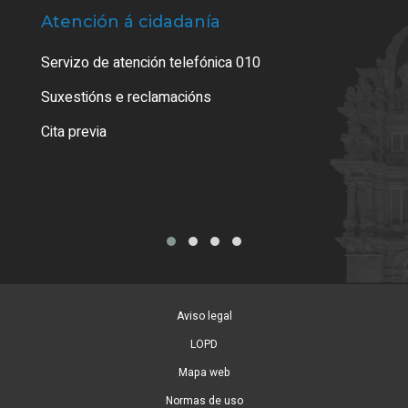
Atención á cidadanía
Trá
Servizo de atención telefónica 010
Empa
certi
Suxestións e reclamacións
Como
Cita previa
Tarx
Aviso legal
LOPD
Mapa web
Normas de uso