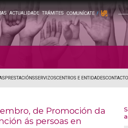
MAS
ACTUALIDADE
TRÁMITES
COMUNÍCATE
AS
PRESTACIÓNS
SERVIZOS
CENTROS E ENTIDADES
CONTACT
ecembro, de Promoción da
S
a
nción ás persoas en