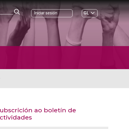
GL
Iniciar sesión
ES
|
O
ubscrición ao boletín de
ctividades