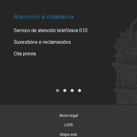
Atención á cidadanía
Trá
Servizo de atención telefónica 010
Empa
certi
Suxestións e reclamacións
Como
Cita previa
Tarx
Aviso legal
LOPD
Mapa web