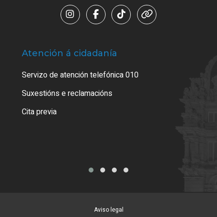
Atención á cidadanía
Trá
Servizo de atención telefónica 010
Empa
certi
Suxestións e reclamacións
Como
Cita previa
Tarx
Aviso legal