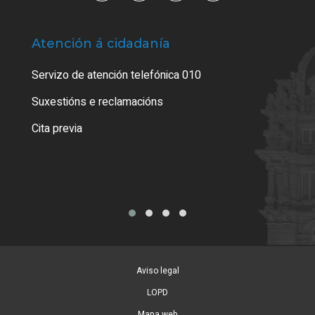
Atención á cidadanía
Trá
Servizo de atención telefónica 010
Empa
certi
Suxestións e reclamacións
Como
Cita previa
Tarx
Aviso legal
LOPD
Mapa web