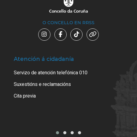
O CONCELLO EN RRSS
Atención á cidadanía
Trá
Servizo de atención telefónica 010
Empa
certi
Suxestións e reclamacións
Como
Cita previa
Tarx