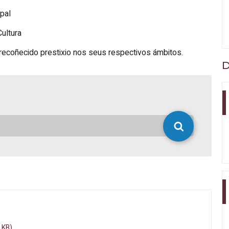
ipal
ultura
e recoñecido prestixio nos seus respectivos ámbitos.
D
 KB)