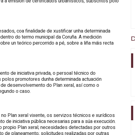
 a emisión de certificados urbanísticos, subscritos polo
resados, coa finalidade de xustificar unha determinada
 dentro do termo municipal da Coruña. A medición
D
sobre un teórico percorrido a pé, sobre a liña máis recta
to de iniciativa privada, o persoal técnico do
 polos promotores dunha determinada actuación
a de desenvolvemento do Plan xeral, así como o
segundo o caso.
o Plan xeral vixente, os servizos técnicos e xurídicos
 de iniciativa pública necesarias para a súa execución.
olo propio Plan xeral; necesidades detectadas por outros
o de planeamento; solicitudes realizadas por outras