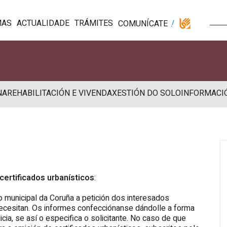
MAS
ACTUALIDADE
TRÁMITES
COMUNÍCATE
NA
REHABILITACIÓN E VIVENDA
XESTIÓN DO SOLO
INFORMACI
certificados urbanísticos
:
 municipal da Coruña a petición dos interesados
necesitan. Os informes confecciónanse dándolle a forma
icia, se así o especifica o solicitante. No caso de que