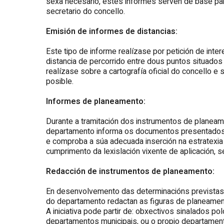
sexa necesario, estes informes serven de base para
secretario do concello.
Emisión de informes de distancias:
Este tipo de informe realízase por petición de inte
distancia de percorrido entre dous puntos situados
realízase sobre a cartografía oficial do concello e 
posible.
Informes de planeamento:
Durante a tramitación dos instrumentos de planeamen
departamento informa os documentos presentados
e comproba a súa adecuada inserción na estratexi
cumprimento da lexislación vixente de aplicación, 
Redacción de instrumentos de planeamento:
En desenvolvemento das determinacións previstas n
do departamento redactan as figuras de planeamento
A iniciativa pode partir de: obxectivos sinalados p
departamentos municipais, ou o propio departament