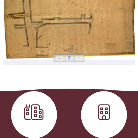
-
Z
+