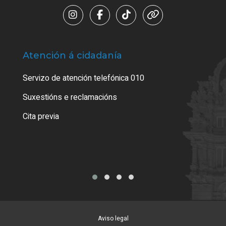
Atención á cidadanía
Trá
Servizo de atención telefónica 010
Empa
certi
Suxestións e reclamacións
Como
Cita previa
Tarx
Aviso legal