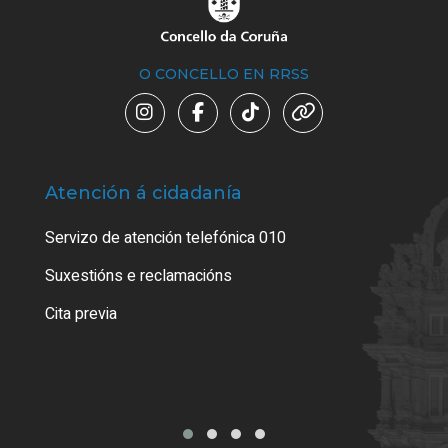
O CONCELLO EN RRSS
Atención á cidadanía
Trá
Servizo de atención telefónica 010
Empa
certi
Suxestións e reclamacións
Como
Cita previa
Tarx