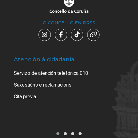
O CONCELLO EN RRSS
Atención á cidadanía
Trá
Servizo de atención telefónica 010
Empa
certi
Suxestións e reclamacións
Como
Cita previa
Tarx