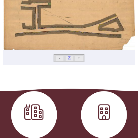
-
Z
+