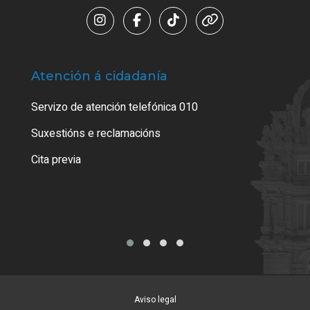
Atención á cidadanía
Trá
Servizo de atención telefónica 010
Empa
certi
Suxestións e reclamacións
Como
Cita previa
Tarx
Aviso legal