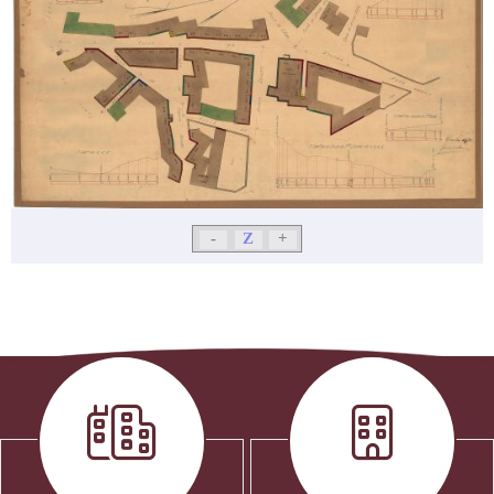
-
Z
+