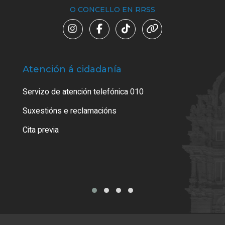
O CONCELLO EN RRSS
Atención á cidadanía
Trá
Servizo de atención telefónica 010
Empa
certi
Suxestións e reclamacións
Como
Cita previa
Tarx