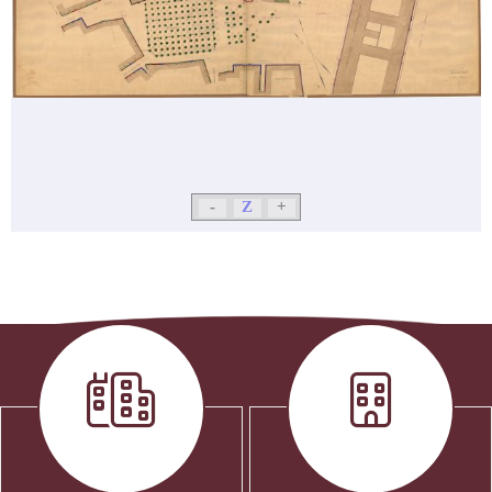
-
Z
+