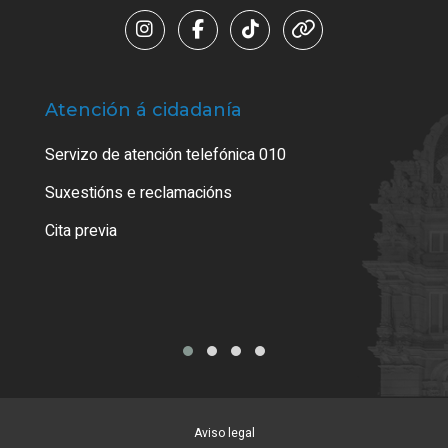
Atención á cidadanía
Trá
Servizo de atención telefónica 010
Empa
certi
Suxestións e reclamacións
Como
Cita previa
Tarx
Aviso legal