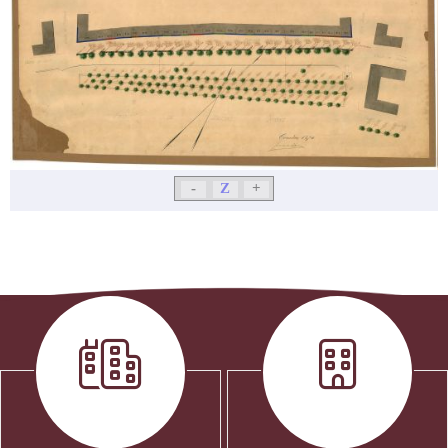
-
Z
+