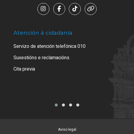
Atención á cidadanía
Trá
Servizo de atención telefónica 010
Empa
certi
Suxestións e reclamacións
Como
Cita previa
Tarx
Aviso legal