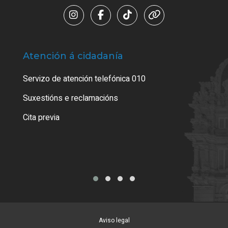
Atención á cidadanía
Trá
Servizo de atención telefónica 010
Empa
certi
Suxestións e reclamacións
Como
Cita previa
Tarx
Aviso legal