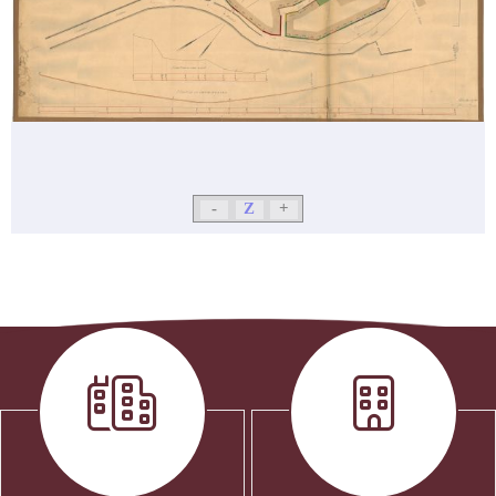
-
Z
+