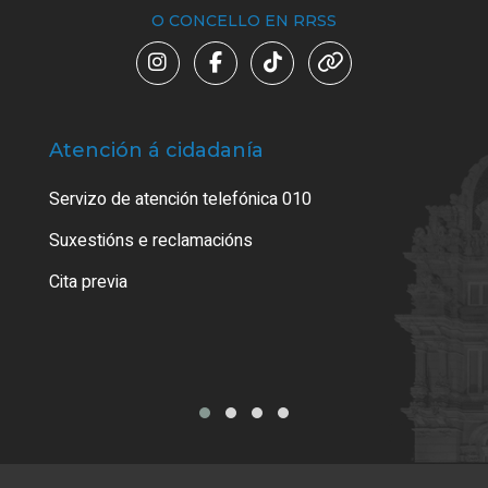
O CONCELLO EN RRSS
Atención á cidadanía
Trá
Servizo de atención telefónica 010
Empa
certi
Suxestións e reclamacións
Como
Cita previa
Tarx