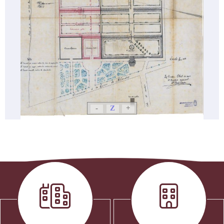
-
Z
+