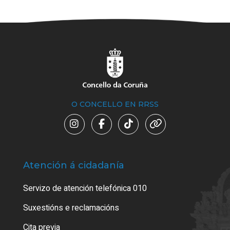
O CONCELLO EN RRSS
Atención á cidadanía
Trá
Servizo de atención telefónica 010
Empa
certi
Suxestións e reclamacións
Como
Cita previa