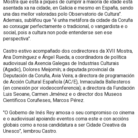
Mostra que está a piques de cumprir a maioría de idade está
asentada xa na cidade, en Galicia e mesmo en España, sendo
una das mellor valoradas polo Observatorio de Cultura".
Ademais, subliñou que "é unha metáfora da cidade da Coruña
ao conxugar perfectamente o tradicional, o vangardista e o
social, pois a cultura non pode entenderse sen ese
perspectiva".
Castro estivo acompañado dos codirectores da XVII Mostra,
Ana Domínguez e Ángel Rueda; a coordinadora de política
audiovisual da Axencia Galegas de Industrias Culturais
(Agadic), Dolores Meijomín; a deputada provincial da
Deputación da Coruña, Avia Veira; a directora de programación
de Acción Cultural Española (AC/E), Inmaculada Ballesteros
(en conexión por viodeoconferencia); a directora da Fundación
Luis Seoane, Carmen Jiménez e o director dos Museos
Científicos Coruñeses, Marcos Pérez.
"O Goberno de Inés Rey amosa o seu compromiso co cinema
e o audiovisual apoiando eventos coma este e con accións
globais como a nosa candidatura a ser Cidade Creativa da
Unesco", lembrou Castro.