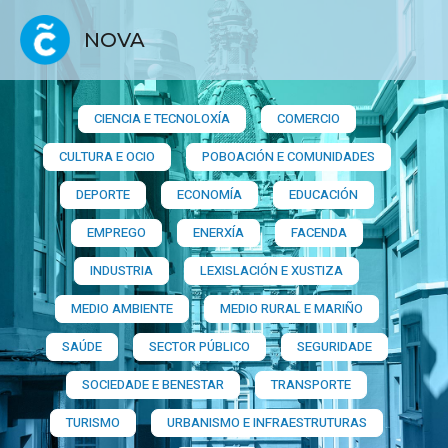
NOVA
CIENCIA E TECNOLOXÍA
COMERCIO
CULTURA E OCIO
POBOACIÓN E COMUNIDADES
DEPORTE
ECONOMÍA
EDUCACIÓN
EMPREGO
ENERXÍA
FACENDA
INDUSTRIA
LEXISLACIÓN E XUSTIZA
MEDIO AMBIENTE
MEDIO RURAL E MARIÑO
SAÚDE
SECTOR PÚBLICO
SEGURIDADE
SOCIEDADE E BENESTAR
TRANSPORTE
TURISMO
URBANISMO E INFRAESTRUTURAS