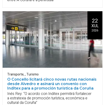
22
XUL
2026
Transporte
,
,
Turismo
O Concello licitará cinco novas rutas nacionais
desde Alvedro e asinará un convenio con
Inditex para a promoción turística da Coruña
Inés Rey: “O acordo con Inditex permitirá fortalecer
a estratexia de promoción turística, económica e
cultural da Coruña”