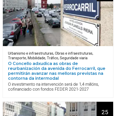
Urbanismo e infraestruturas
,
Obras e infraestruturas
,
Transporte
,
Mobilidade
,
Tráfico
,
Seguridade viaria
O Concello adxudica as obras de
reurbanización da avenida do Ferrocarril, que
permitirán avanzar nas melloras previstas na
contorna da intermodal
O investimento na intervención será de 1,4 millóns,
cofinanciado con fondos FEDER 2021-2027
25