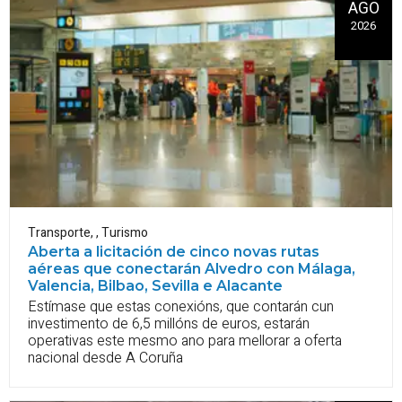
AGO
2026
Transporte
,
,
Turismo
Aberta a licitación de cinco novas rutas
aéreas que conectarán Alvedro con Málaga,
Valencia, Bilbao, Sevilla e Alacante
Estímase que estas conexións, que contarán cun
investimento de 6,5 millóns de euros, estarán
operativas este mesmo ano para mellorar a oferta
nacional desde A Coruña