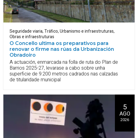
Seguridade viaria
,
Tráfico
,
Urbanismo e infraestruturas
,
Obras e infraestruturas
O Concello ultima os preparativos para
renovar o firme nas rúas da Urbanización
Obradoiro
A actuación, enmarcada na folla de ruta do Plan de
Barrios 2025-27, levarase a cabo sobre unha
superficie de 9.200 metros cadrados nas calzadas
de titularidade municipal
5
AGO
2026