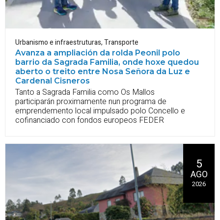
Urbanismo e infraestruturas
,
Transporte
Avanza a ampliación da rolda Peonil polo
barrio da Sagrada Familia, onde hoxe quedou
aberto o treito entre Nosa Señora da Luz e
Cardenal Cisneros
Tanto a Sagrada Familia como Os Mallos
participarán proximamente nun programa de
emprendemento local impulsado polo Concello e
cofinanciado con fondos europeos FEDER
5
AGO
2026