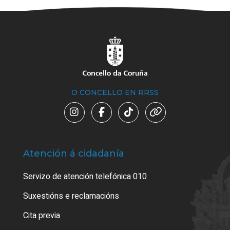
O CONCELLO EN RRSS
Atención á cidadanía
Trá
Servizo de atención telefónica 010
Empa
certi
Suxestións e reclamacións
Como
Cita previa
Tarx