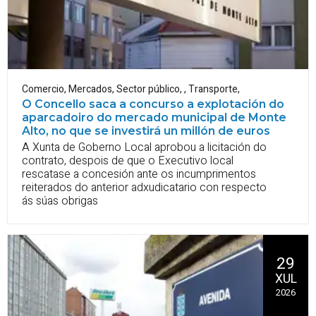
Comercio
,
Mercados
,
Sector público
,
,
Transporte
,
O Concello saca a concurso a explotación do
aparcadoiro do mercado municipal de Monte
Alto, no que se investirá un millón de euros
A Xunta de Goberno Local aprobou a licitación do
contrato, despois de que o Executivo local
rescatase a concesión ante os incumprimentos
reiterados do anterior adxudicatario con respecto
ás súas obrigas
29
XUL
2026