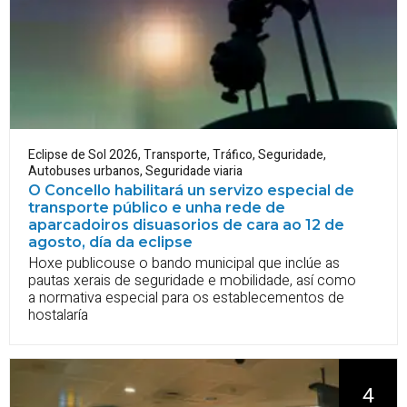
Eclipse de Sol 2026
,
Transporte
,
Tráfico
,
Seguridade
,
Autobuses urbanos
,
Seguridade viaria
O Concello habilitará un servizo especial de
transporte público e unha rede de
aparcadoiros disuasorios de cara ao 12 de
agosto, día da eclipse
Hoxe publicouse o bando municipal que inclúe as
pautas xerais de seguridade e mobilidade, así como
a normativa especial para os establecementos de
hostalaría
4