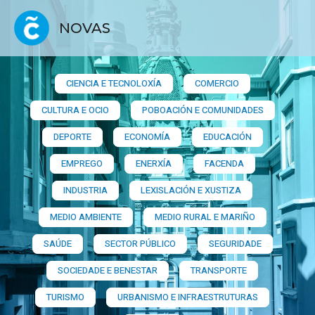
NOVAS
CIENCIA E TECNOLOXÍA
COMERCIO
CULTURA E OCIO
POBOACIÓN E COMUNIDADES
DEPORTE
ECONOMÍA
EDUCACIÓN
EMPREGO
ENERXÍA
FACENDA
INDUSTRIA
LEXISLACIÓN E XUSTIZA
MEDIO AMBIENTE
MEDIO RURAL E MARIÑO
SAÚDE
SECTOR PÚBLICO
SEGURIDADE
SOCIEDADE E BENESTAR
TRANSPORTE
TURISMO
URBANISMO E INFRAESTRUTURAS