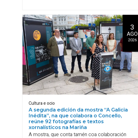
3
AGO
2026
Cultura e ocio
A segunda edición da mostra “A Galicia
Inédita”, na que colabora o Concello,
reúne 92 fotografías e textos
xornalísticos na Mariña
A mostra, que conta tamén coa colaboración