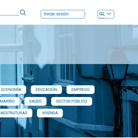
GL
Iniciar sesión
ES
|
ECONOMÍA
EDUCACIÓN
EMPREGO
 MARIÑO
SAÚDE
SECTOR PÚBLICO
RAESTRUTURAS
VIVENDA