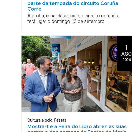
parte da tempada do circuíto Coruña
Corre
A proba, unha clásica xa do circuíto coruñés,
terá lugar o domingo 13 de setembro
1
AGO
2026
Cultura e ocio
,
Festas
Mostrart e a Feira do Libro abren as súas