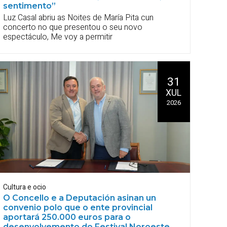
sentimento”
Luz Casal abriu as Noites de María Pita cun
concerto no que presentou o seu novo
espectáculo, Me voy a permitir
31
XUL
2026
Cultura e ocio
O Concello e a Deputación asinan un
convenio polo que o ente provincial
aportará 250.000 euros para o
desenvolvemento do Festival Noroeste