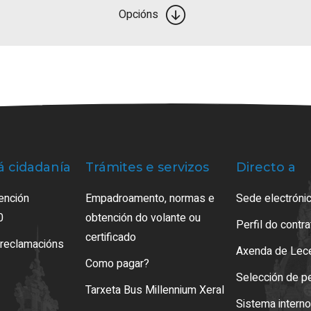
Opcións
á cidadanía
Trámites e servizos
Directo a
ención
Empadroamento, normas e
Sede electrónic
0
obtención do volante ou
Perfil do contr
certificado
 reclamacións
Axenda de Lec
Como pagar?
Selección de p
Tarxeta Bus Millennium Xeral
Sistema intern