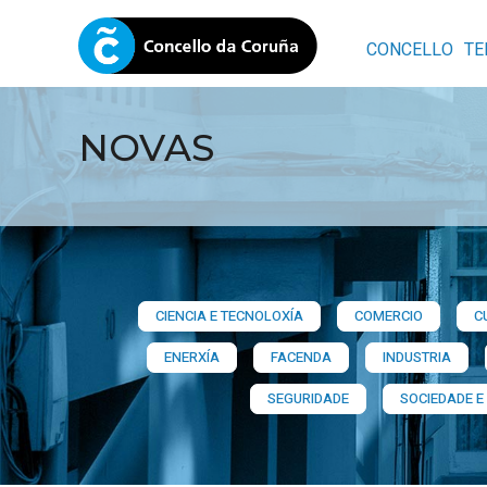
CONCELLO
TE
NOVAS
CIENCIA E TECNOLOXÍA
COMERCIO
C
ENERXÍA
FACENDA
INDUSTRIA
SEGURIDADE
SOCIEDADE E