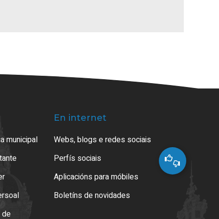
En internet
a municipal
Webs, blogs e redes sociais
atante
Perfís sociais
er
Aplicacións para móbiles
ersoal
Boletíns de novidades
o de