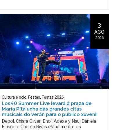
3
AGO
2026
Cultura e ocio
,
Festas
,
Festas 2026
Los40 Summer Live levará á praza de
María Pita unha das grandes citas
musicais do verán para o público xuvenil
Depol, Chiara Oliver, Enol, Adexe y Nau, Daniela
Blasco e Chema Rivas estarán entre os