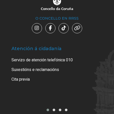
O CONCELLO EN RRSS
Atención á cidadanía
Trá
Servizo de atención telefónica 010
Empa
certi
Suxestións e reclamacións
Como
Cita previa
Tarx