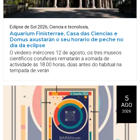
Eclipse de Sol 2026
,
Ciencia e tecnoloxía
,
Aquarium Finisterrae, Casa das Ciencias e
Domus axustarán o seu horario de peche no
día da eclipse
O vindeiro mércores 12 de agosto, os tres museos
científicos coruñeses rematarán a xornada de
actividade ás 18.00 horas, dúas antes do habitual na
tempada de verán
5
AGO
2026