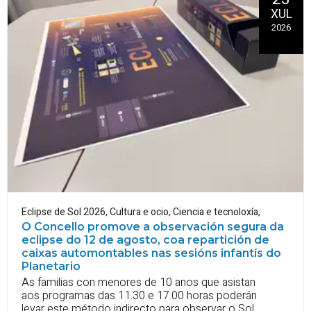
XUL
2026
Eclipse de Sol 2026
,
Cultura e ocio
,
Ciencia e tecnoloxía
,
O Concello promove a observación segura da
eclipse do 12 de agosto, coa repartición de
caixas automontables nas sesións infantís do
Planetario
As familias con menores de 10 anos que asistan
aos programas das 11.30 e 17.00 horas poderán
levar este método indirecto para observar o Sol