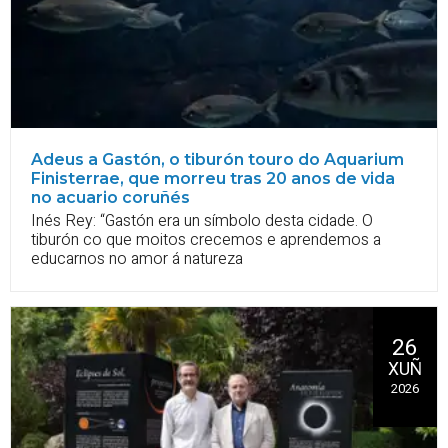
Adeus a Gastón, o tiburón touro do Aquarium
Finisterrae, que morreu tras 20 anos de vida
no acuario coruñés
Inés Rey: “Gastón era un símbolo desta cidade. O
tiburón co que moitos crecemos e aprendemos a
educarnos no amor á natureza
26
XUÑ
2026