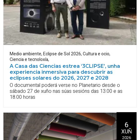
Medio ambiente
,
Eclipse de Sol 2026
,
Cultura e ocio
,
Ciencia e tecnoloxía
,
A Casa das Ciencias estrea ‘3CLIPSE’, unha
experiencia inmersiva para descubrir as
eclipses solares do 2026, 2027 e 2028
O documental poderá verse no Planetario desde o
sábado 27 de xuño nas súas sesións das 13.00 e as
18.00 horas
6
XUÑ
2026