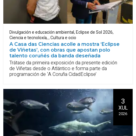
Divulgación e educación ambiental
,
Eclipse de Sol 2026
,
Ciencia e tecnoloxía
,
,
Cultura e ocio
A Casa das Ciencias acolle a mostra ‘Eclipse
de Viñetas’, con obras que apostan polo
talento coruñés da banda deseñada
Trátase da primeira exposición da presente edición
de Viñetas desde o Atlántico e forma parte da
programación de ‘A Coruña CidadEclipse’
3
XUL
2026