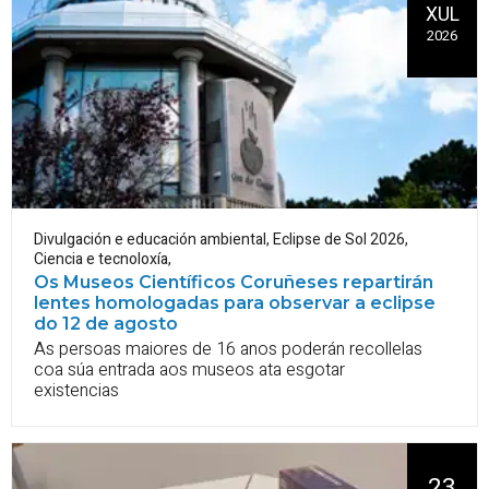
XUL
2026
Divulgación e educación ambiental
,
Eclipse de Sol 2026
,
Ciencia e tecnoloxía
,
Os Museos Científicos Coruñeses repartirán
lentes homologadas para observar a eclipse
do 12 de agosto
As persoas maiores de 16 anos poderán recollelas
coa súa entrada aos museos ata esgotar
existencias
23