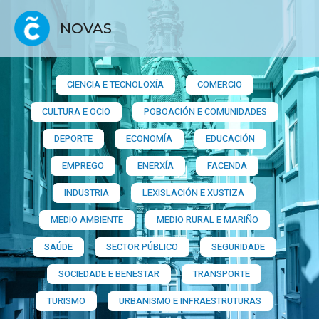
NOVAS
CIENCIA E TECNOLOXÍA
COMERCIO
CULTURA E OCIO
POBOACIÓN E COMUNIDADES
DEPORTE
ECONOMÍA
EDUCACIÓN
EMPREGO
ENERXÍA
FACENDA
INDUSTRIA
LEXISLACIÓN E XUSTIZA
MEDIO AMBIENTE
MEDIO RURAL E MARIÑO
SAÚDE
SECTOR PÚBLICO
SEGURIDADE
SOCIEDADE E BENESTAR
TRANSPORTE
TURISMO
URBANISMO E INFRAESTRUTURAS