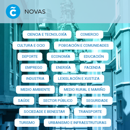
NOVAS
CIENCIA E TECNOLOXÍA
COMERCIO
CULTURA E OCIO
POBOACIÓN E COMUNIDADES
DEPORTE
ECONOMÍA
EDUCACIÓN
EMPREGO
ENERXÍA
FACENDA
INDUSTRIA
LEXISLACIÓN E XUSTIZA
MEDIO AMBIENTE
MEDIO RURAL E MARIÑO
SAÚDE
SECTOR PÚBLICO
SEGURIDADE
SOCIEDADE E BENESTAR
TRANSPORTE
TURISMO
URBANISMO E INFRAESTRUTURAS