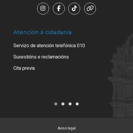
Atención á cidadanía
Trá
Servizo de atención telefónica 010
Empa
certi
Suxestións e reclamacións
Como
Cita previa
Tarx
Aviso legal