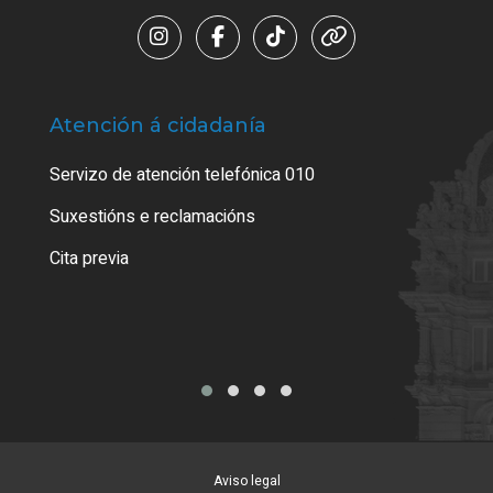
Atención á cidadanía
Trá
Servizo de atención telefónica 010
Empa
certi
Suxestións e reclamacións
Como
Cita previa
Tarx
Aviso legal