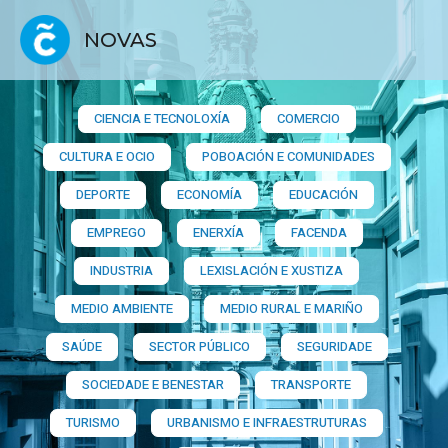
NOVAS
CIENCIA E TECNOLOXÍA
COMERCIO
CULTURA E OCIO
POBOACIÓN E COMUNIDADES
DEPORTE
ECONOMÍA
EDUCACIÓN
EMPREGO
ENERXÍA
FACENDA
INDUSTRIA
LEXISLACIÓN E XUSTIZA
MEDIO AMBIENTE
MEDIO RURAL E MARIÑO
SAÚDE
SECTOR PÚBLICO
SEGURIDADE
SOCIEDADE E BENESTAR
TRANSPORTE
TURISMO
URBANISMO E INFRAESTRUTURAS