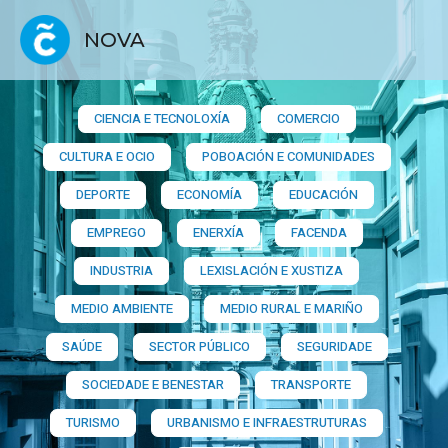
NOVA
CIENCIA E TECNOLOXÍA
COMERCIO
CULTURA E OCIO
POBOACIÓN E COMUNIDADES
DEPORTE
ECONOMÍA
EDUCACIÓN
EMPREGO
ENERXÍA
FACENDA
INDUSTRIA
LEXISLACIÓN E XUSTIZA
MEDIO AMBIENTE
MEDIO RURAL E MARIÑO
SAÚDE
SECTOR PÚBLICO
SEGURIDADE
SOCIEDADE E BENESTAR
TRANSPORTE
TURISMO
URBANISMO E INFRAESTRUTURAS