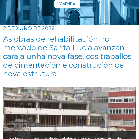
VIVENDA
2 DE XUÑO DE 2026
As obras de rehabilitación no
mercado de Santa Lucía avanzan
cara a unha nova fase, cos traballos
de cimentación e construción da
nova estrutura
Na imaxe, os traballos de demolición sobre a antiga estrutura de