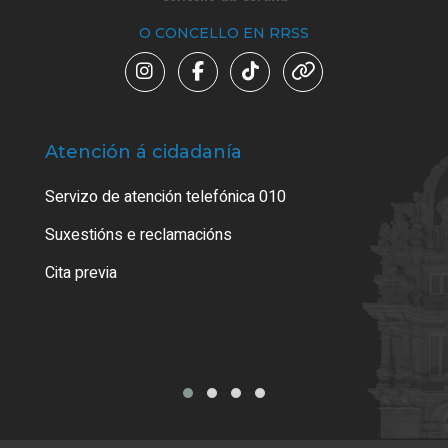
O CONCELLO EN RRSS
Atención á cidadanía
Trá
Servizo de atención telefónica 010
Empa
certi
Suxestións e reclamacións
Como
Cita previa
Tarx