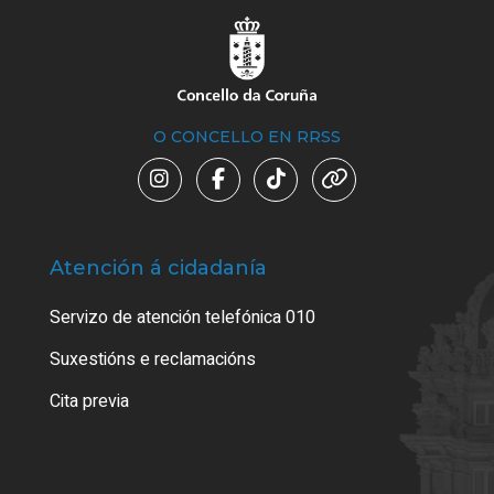
O CONCELLO EN RRSS
Atención á cidadanía
Trá
Servizo de atención telefónica 010
Empa
certi
Suxestións e reclamacións
Como
Cita previa
Tarx