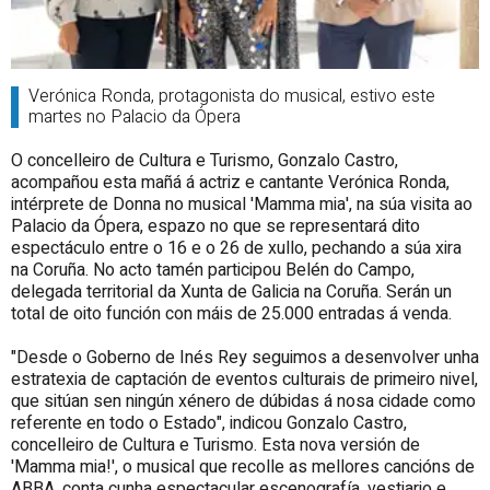
Verónica Ronda, protagonista do musical, estivo este
martes no Palacio da Ópera
O concelleiro de Cultura e Turismo, Gonzalo Castro,
acompañou esta mañá á actriz e cantante Verónica Ronda,
intérprete de Donna no musical 'Mamma mia', na súa visita ao
Palacio da Ópera, espazo no que se representará dito
espectáculo entre o 16 e o 26 de xullo, pechando a súa xira
na Coruña. No acto tamén participou Belén do Campo,
delegada territorial da Xunta de Galicia na Coruña.
Serán un
total de oito función con máis de 25.000 entradas á venda.
"Desde o Goberno de Inés Rey seguimos a desenvolver un
ha
estratexia de captación de eventos culturais de primeiro nivel,
que sitúan sen ningún xénero de dúbidas á nosa cidade como
referente en todo o Estado
", indicou Gonzalo Castro,
concelleiro de Cultura e Turismo. Esta nova versión de
'Mamma mia!', o musical que recolle as mellores cancións de
ABBA, conta cunha espectacular escenografía, vestiario e