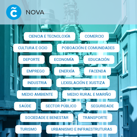
NOVA
CIENCIA E TECNOLOXÍA
COMERCIO
CULTURA E OCIO
POBOACIÓN E COMUNIDADES
DEPORTE
ECONOMÍA
EDUCACIÓN
EMPREGO
ENERXÍA
FACENDA
INDUSTRIA
LEXISLACIÓN E XUSTIZA
MEDIO AMBIENTE
MEDIO RURAL E MARIÑO
SAÚDE
SECTOR PÚBLICO
SEGURIDADE
SOCIEDADE E BENESTAR
TRANSPORTE
TURISMO
URBANISMO E INFRAESTRUTURAS